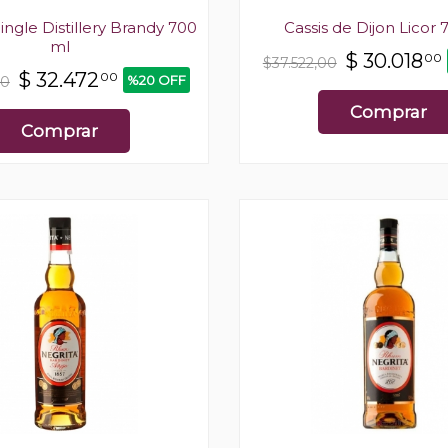
ingle Distillery Brandy 700
Cassis de Dijon Licor 
ml
$
30.018
00
$37.522,00
$
32.472
00
%20 OFF
00
Comprar
Comprar