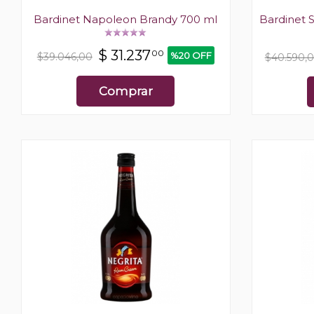
Bardinet Napoleon Brandy 700 ml
Bardinet S
$
31.237
00
%20 OFF
$39.046,00
$40.590,
Comprar