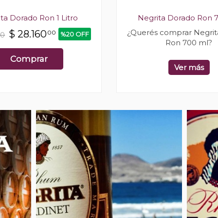
ta Dorado Ron 1 Litro
Negrita Dorado Ron 
¿Querés comprar Negrit
$
28.160
00
%20 OFF
00
Ron 700 ml?
Comprar
Ver más