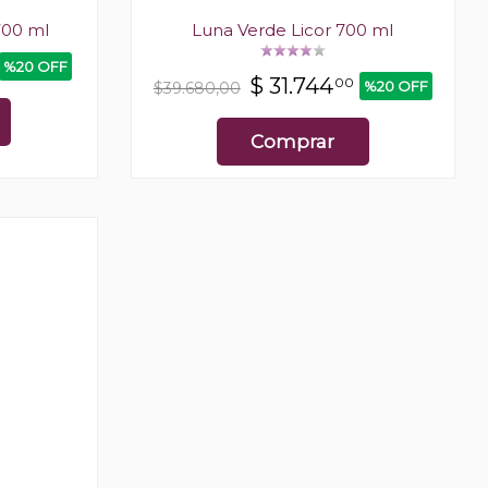
700 ml
Luna Verde Licor 700 ml
%20 OFF
$
31.744
00
%20 OFF
$39.680,00
Comprar