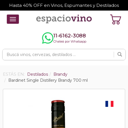
Hasta 40% OFF en Vinos, Espumantes y Destilados
Toggle
navigation
11-6162-3088
Chateá por Whatsapp
ESTÁS EN:
Destilados
Brandy
Bardinet Single Distillery Brandy 700 ml