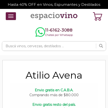
Hasta 40% OFF en Vinos, Espumantes y Destilados
Toggle
navigation
11-6162-3088
Chateá por Whatsapp
Atilio Avena
Envio gratis en C.A.B.A.
Comprando más de $80.000
Envio gratis resto del país.