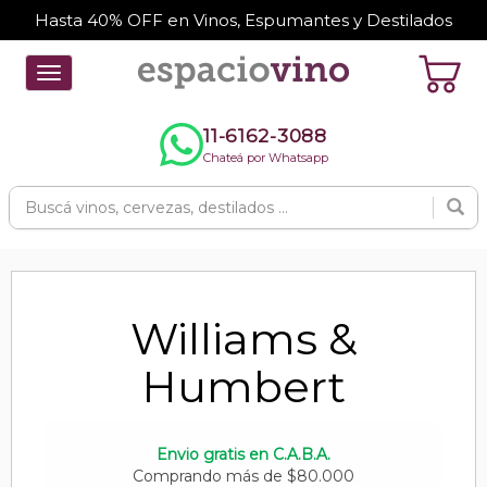
Hasta 40% OFF en Vinos, Espumantes y Destilados
Toggle
navigation
11-6162-3088
Chateá por Whatsapp
Williams &
Humbert
Envio gratis en C.A.B.A.
Comprando más de $80.000