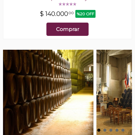
$
140.000
00
%20 OFF
Comprar