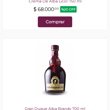
Crema De Alba Licor 750 ml
$
68.000
00
%20 OFF
Comprar
Gran Duque Alba Brandy 700 ml