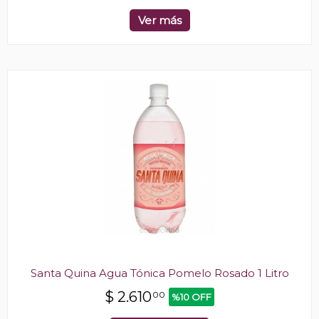
Ver más
Santa Quina Agua Tónica Pomelo Rosado 1 Litro
$
2.610
00
%10 OFF