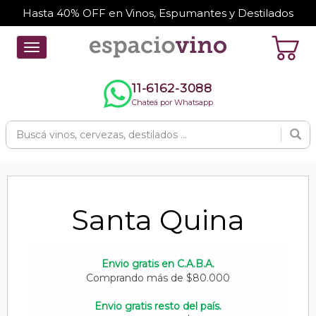
Hasta 40% OFF en Vinos, Espumantes y Destilados
Toggle
navigation
11-6162-3088
Chateá por Whatsapp
Santa Quina
Envio gratis en C.A.B.A.
Comprando más de $80.000
Envio gratis resto del país.