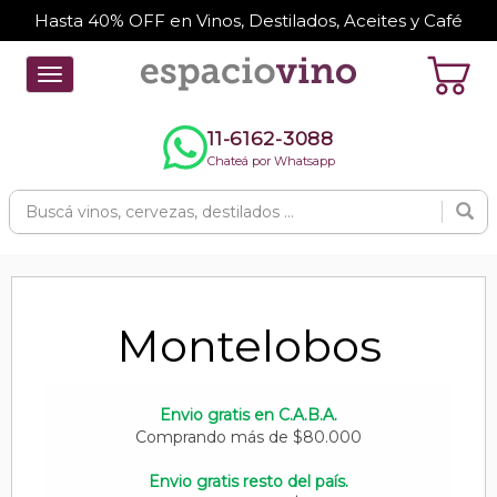
Hasta 40% OFF en Vinos, Destilados, Aceites y Café
Toggle
navigation
11-6162-3088
Chateá por Whatsapp
Montelobos
Envio gratis en C.A.B.A.
Comprando más de $80.000
Envio gratis resto del país.