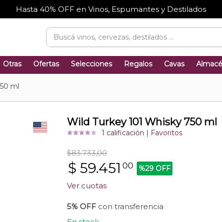
Hasta 40% OFF en Vinos, Espumantes y Destilados
Otras
Ofertas
Selecciones
Regalos
Cavas
Almac
750 ml
Wild Turkey 101 Whisky 750 ml
1 calificación
|
Favoritos
$83.733,00
$
59.451
00
%29 OFF
Ver cuotas
5% OFF
con transferencia
En stock