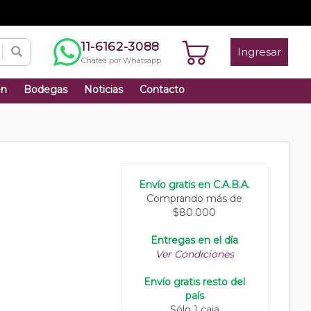
11-6162-3088
Ingresar
Chateá por Whatsapp
én
Bodegas
Noticias
Contacto
Envío gratis en C.A.B.A.
Comprando más de
$80.000
Entregas en el día
Ver Condiciones
Envío gratis resto del
país
Sólo 1 caja