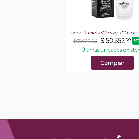
rkey 81 Whisky 750 ml
Jack Daniels Whisky 700 ml +
$
36.049
$
50.552
00
00
%29 OFF
%2
0
$63.989,00
En stock
Últimas unidades en sto
Comprar
Comprar