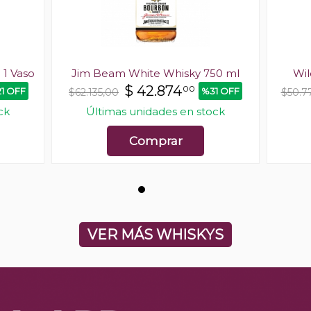
 1 Vaso
Jim Beam White Whisky 750 ml
Wil
$
42.874
00
1 OFF
%31 OFF
$62.135,00
$50.7
ck
Últimas unidades en stock
Comprar
VER MÁS WHISKYS