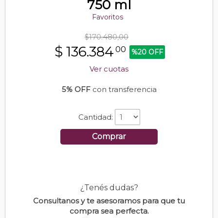
750 ml
Favoritos
$170.480,00
$
136.384
00
%20 OFF
Ver cuotas
5% OFF
con transferencia
Cantidad:
Comprar
¿Tenés dudas?
Consultanos y te asesoramos para que tu
compra sea perfecta.