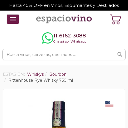
Hasta 40% OFF en Vinos, Espumantes y Destilados
Toggle
navigation
11-6162-3088
Chateá por Whatsapp
ESTÁS EN:
Whiskys
Bourbon
Rittenhouse Rye Whisky 750 ml