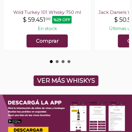
Wild Turkey 101 Whisky 750 ml
Jack Daniels W
$
59.451
$
50.5
00
%29 OFF
En stock
Últimas u
Comprar
C
VER MÁS WHISKYS