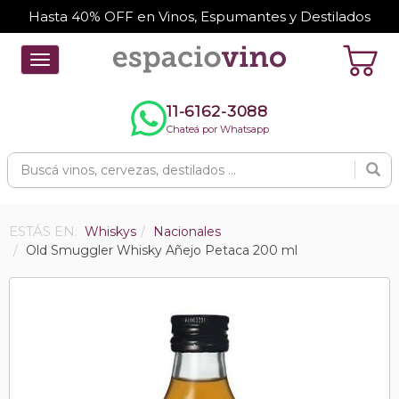
Hasta 40% OFF en Vinos, Espumantes y Destilados
Toggle
navigation
11-6162-3088
Chateá por Whatsapp
ESTÁS EN:
Whiskys
Nacionales
Old Smuggler Whisky Añejo Petaca 200 ml