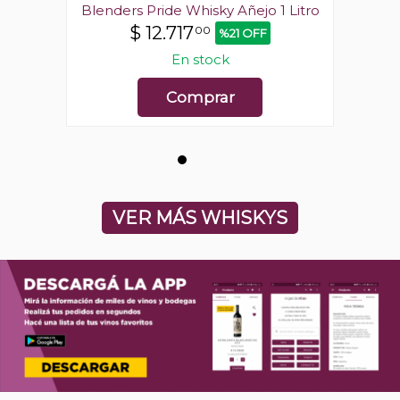
1 Litro
Blenders Pride Whisky Añejo 1 Litro
Blende
$
12.717
00
%21 OFF
En stock
Comprar
VER MÁS WHISKYS