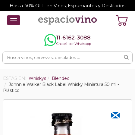
Hasta 40% OFF en Vinos, Espumantes y Destilados
Toggle
navigation
11-6162-3088
Chateá por Whatsapp
ESTÁS EN:
Whiskys
Blended
Johnnie Walker Black Label Whisky Miniatura 50 ml -
Plástico