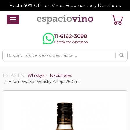
Hasta 40% OFF en Vinos, Espumantes y Destilados
Toggle
navigation
11-6162-3088
Chateá por Whatsapp
ESTÁS EN:
Whiskys
Nacionales
Hiram Walker Whisky Añejo 750 ml