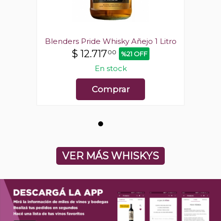
1 Litro
Blenders Pride Whisky Añejo 1 Litro
Blende
$
12.717
00
%21 OFF
En stock
Comprar
VER MÁS WHISKYS