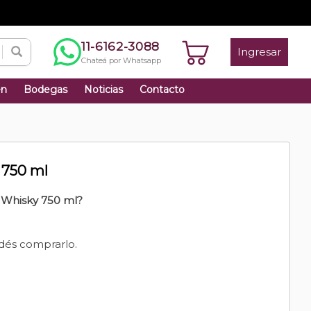
11-6162-3088
Ingresar
Chateá por Whatsapp
én
Bodegas
Noticias
Contacto
 750 ml
 Whisky 750 ml?
dés comprarlo.