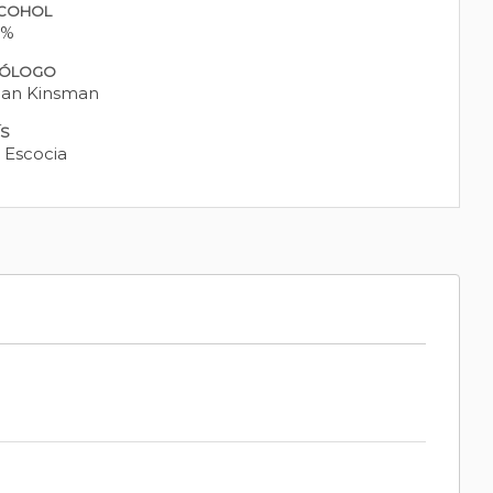
COHOL
0%
ÓLOGO
ian Kinsman
ÍS
Escocia