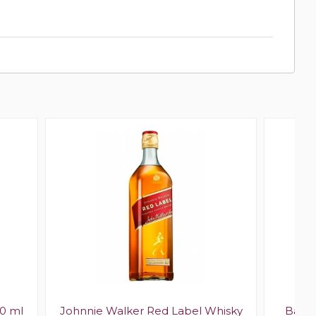
0 ml
Johnnie Walker Red Label Whisky
Ballan