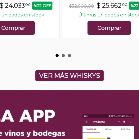
$
24.033
$
25.662
00
00
%22 OFF
%22
$32.900,00
 unidades en stock
Últimas unidades en stoc
Comprar
Comprar
VER MÁS WHISKYS