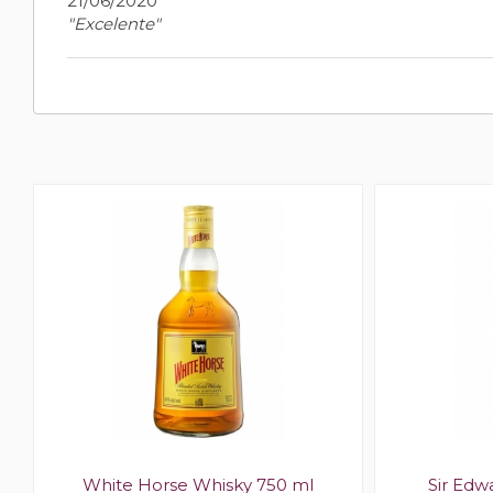
21/06/2020
"Excelente"
l
White Horse Whisky 750 ml
Sir Edw