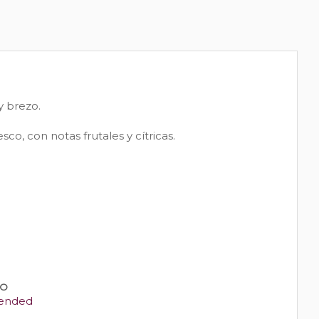
 y brezo.
co, con notas frutales y cítricas.
PO
ended