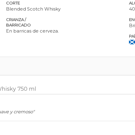
CORTE
AL
Blended Scotch Whisky
4
CRIANZA /
EN
BARRICADO
Br
En barricas de cerveza.
PA
 Whisky 750 ml
uave y cremoso"