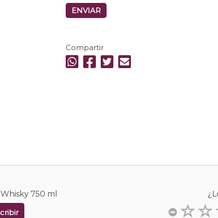
ENVIAR
Compartir
.
n Whisky 750 ml
¿L
cribir