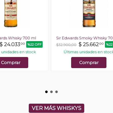
ards Whisky 700 ml
Sir Edwards Smoky Whisky 70
$
24.033
$
25.662
00
00
%22 OFF
%22
$32.900,00
 unidades en stock
Últimas unidades en stoc
Comprar
Comprar
VER MÁS WHISKYS