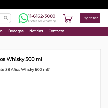
11-6162-3088
Ingresar
Chateá por Whatsapp
én
Bodegas
Noticias
Contacto
ños Whisky 500 ml
ute 38 Años Whisky 500 ml?