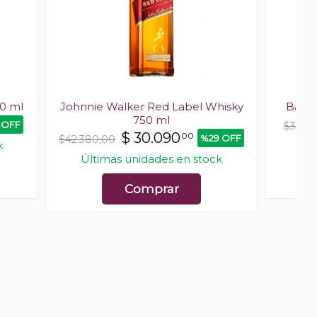
0 ml
Johnnie Walker Red Label Whisky
Ballan
750 ml
 OFF
$39.96
$
30.090
00
%29 OFF
$42.380,00
k
Últimas unidades en stock
Comprar