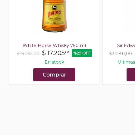
White Horse Whisky 750 ml
Sir Edw
$
17.205
00
%29 OFF
$24.232,00
$30.811,00
En stock
Últimas
Comprar