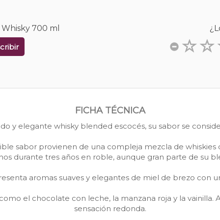
C Whisky 700 ml
¿L
cribir
FICHA TÉCNICA
ado y elegante whisky blended escocés, su sabor se consider
ndible sabor provienen de una compleja mezcla de whiskies
os durante tres años en roble, aunque gran parte de su b
resenta aromas suaves y elegantes de miel de brezo con u
omo el chocolate con leche, la manzana roja y la vainilla. Al
sensación redonda.