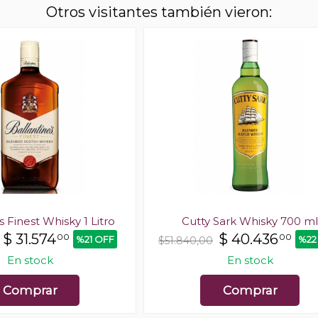
Otros visitantes también vieron:
s Finest Whisky 1 Litro
Cutty Sark Whisky 700 ml
$
31.574
$
40.436
00
00
%21 OFF
%22
$51.840,00
En stock
En stock
Comprar
Comprar