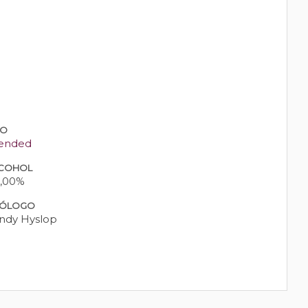
PO
ended
COHOL
,00%
ÓLOGO
ndy Hyslop