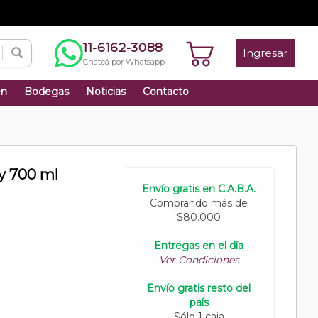
11-6162-3088
Ingresar
Chateá por Whatsapp
én
Bodegas
Noticias
Contacto
y 700 ml
Envío gratis en C.A.B.A.
Comprando más de
$80.000
Entregas en el día
Ver Condiciones
Envío gratis resto del
país
Sólo 1 caja