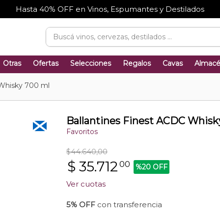
Hasta 40% OFF en Vinos, Espumantes y Destilados
Otras
Ofertas
Selecciones
Regalos
Cavas
Almac
 Whisky 700 ml
Ballantines Finest ACDC Whisk
Favoritos
$44.640,00
$
35.712
00
%20 OFF
Ver cuotas
5% OFF
con transferencia