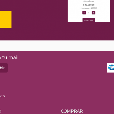
 tu mail
bir
tes
O
COMPRAR