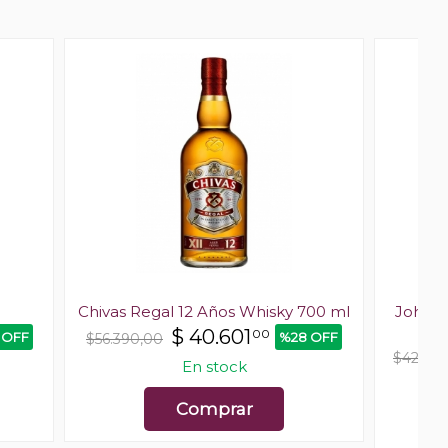
Chivas Regal 12 Años Whisky 700 ml
Johnni
$
40.601
00
 OFF
%28 OFF
$56.390,00
$42.38
En stock
Últ
Comprar