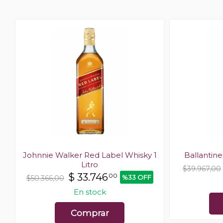
l
Johnnie Walker Red Label Whisky 1
Ballantine
Litro
F
$39.967,00
$
33.746
00
%33 OFF
$50.366,00
En stock
Comprar