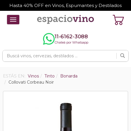
Hasta 40% OFF en Vinos, Espumantes y Destilados
Toggle
navigation
11-6162-3088
Chateá por Whatsapp
ESTÁS EN:
Vinos
Tinto
Bonarda
Collovati Corbeau Noir