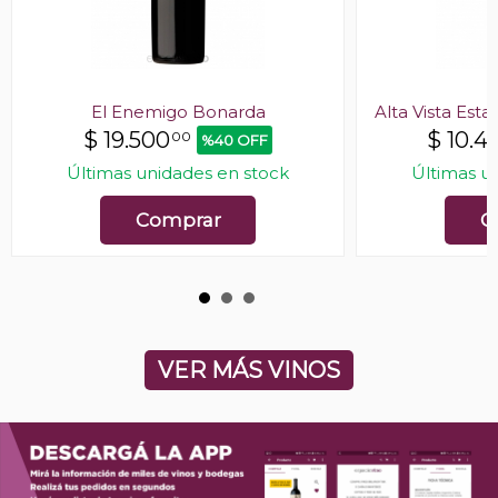
El Enemigo Bonarda
Alta Vista Es
$
19.500
$
10.4
00
%40 OFF
Últimas unidades en stock
Últimas u
Comprar
C
VER MÁS VINOS