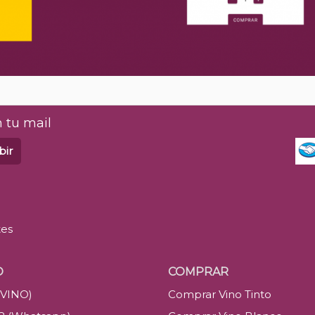
 tu mail
bir
tes
O
COMPRAR
(VINO)
Comprar Vino Tinto