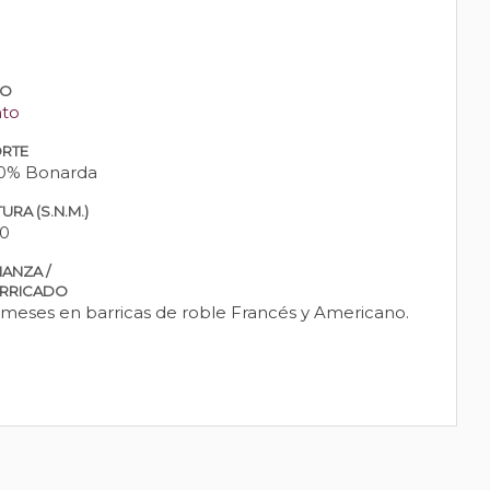
PO
nto
RTE
0% Bonarda
URA (S.N.M.)
0
IANZA /
RRICADO
 meses en barricas de roble Francés y Americano.