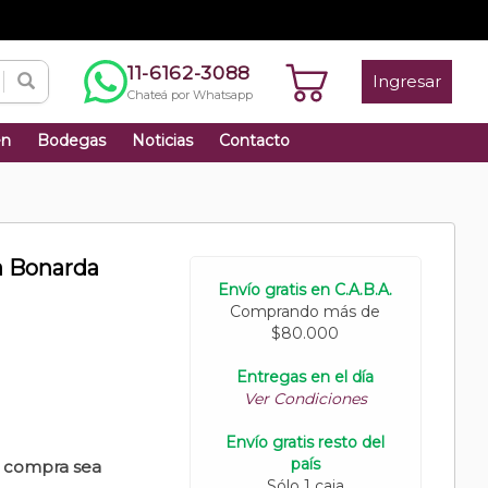
11-6162-3088
Ingresar
Chateá por Whatsapp
én
Bodegas
Noticias
Contacto
a Bonarda
Envío gratis en C.A.B.A.
Comprando más de
$80.000
Entregas en el día
Ver Condiciones
Envío gratis resto del
país
u compra sea
Sólo 1 caja