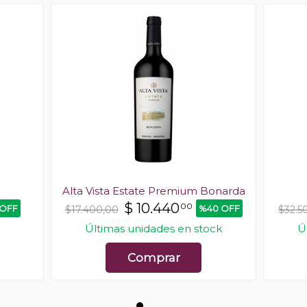
o
Alta Vista Estate Premium Bonarda
$
10.440
00
 OFF
%40 OFF
$17.400,00
$32.5
Últimas unidades en stock
Ú
Comprar