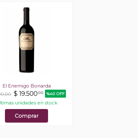
El Enemigo Bonarda
Santa Julia Dulce 
$
19.500
$
5.183
00
00
%40 OFF
00,00
$7.300,00
ltimas unidades en stock
En stock
Comprar
Comprar