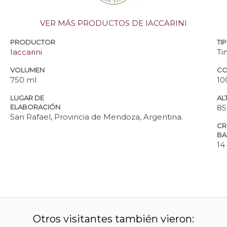
VER MÁS PRODUCTOS DE IACCARINI
PRODUCTOR
TI
Iaccarini
Ti
VOLUMEN
CO
750 ml
10
LUGAR DE
ALT
ELABORACIÓN
85
San Rafael, Provincia de Mendoza, Argentina.
CR
BA
14
Otros visitantes también vieron: