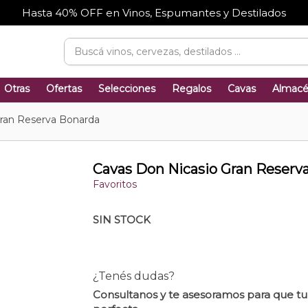
Hasta 40% OFF en Vinos, Espumantes y Destilados
Otras
Ofertas
Selecciones
Regalos
Cavas
Almac
Gran Reserva Bonarda
Cavas Don Nicasio Gran Reserv
Favoritos
SIN STOCK
¿Tenés dudas?
Consultanos y te asesoramos para que t