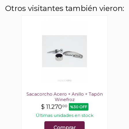
Otros visitantes también vieron:
 Tapón
Sacacorcho Acero + Anillo + Tapón
Sacac
Winefroz
$
11.270
00
%30 OFF
ck
Últimas unidades en stock
Ú
Comprar