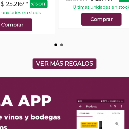
$
25.216
00
%15 OFF
Últimas unidades en stoc
 unidades en stock
Comprar
Comprar
VER MÁS REGALOS