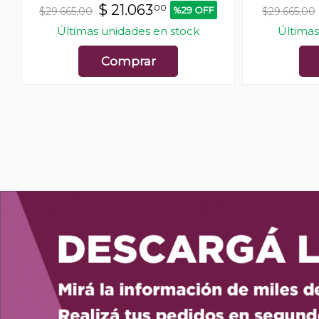
$
21.063
00
%29 OFF
$29.665,00
$29.665,00
Últimas unidades en stock
Últimas
Comprar