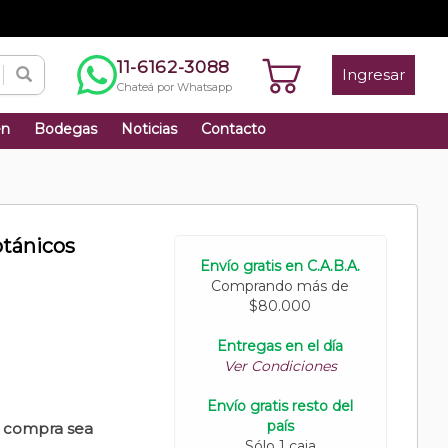
11-6162-3088
Ingresar
Chateá por Whatsapp
én
Bodegas
Noticias
Contacto
otánicos
Envío gratis en C.A.B.A.
Comprando más de
$80.000
Entregas en el día
Ver Condiciones
Envío gratis resto del
país
u compra sea
Sólo 1 caja