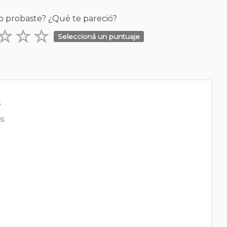
o probaste? ¿Qué te pareció?
Seleccioná un puntuaje
s
s: