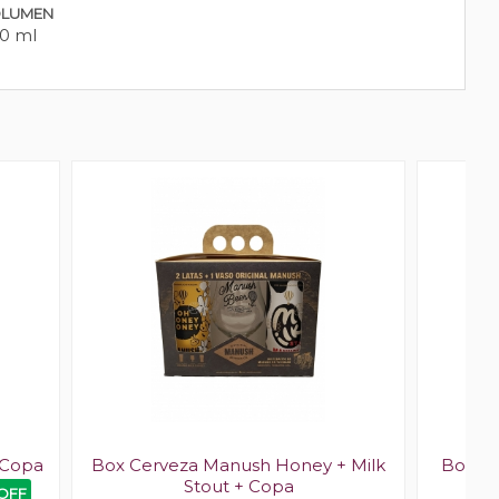
LUMEN
0 ml
 Copa
Box Cerveza Manush Honey + Milk
Box Ce
Stout + Copa
 OFF