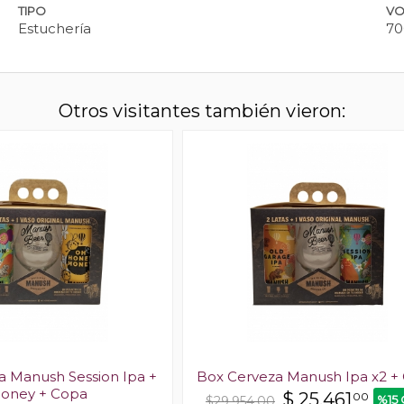
TIPO
VO
Estuchería
70
Otros visitantes también vieron:
a Manush Session Ipa +
Box Cerveza Manush Ipa x2 +
oney + Copa
$
25.461
00
%15
$29.954,00