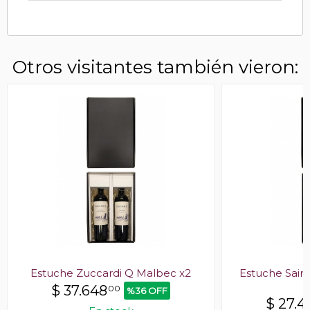
Otros visitantes también vieron:
Estuche Zuccardi Q Malbec x2
Estuche Saint
$
37.648
00
%36 OFF
$
27.4