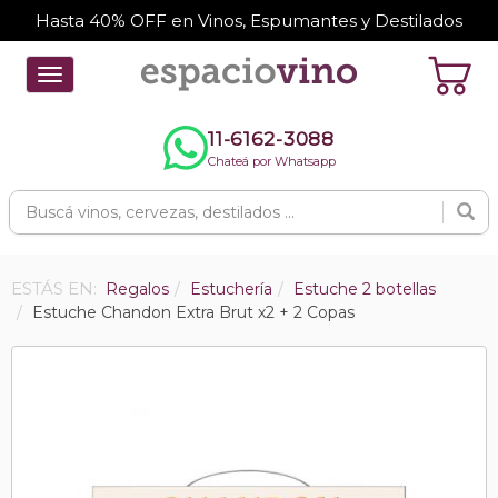
Hasta 40% OFF en Vinos, Espumantes y Destilados
Toggle
navigation
11-6162-3088
Chateá por Whatsapp
ESTÁS EN:
Regalos
Estuchería
Estuche 2 botellas
Estuche Chandon Extra Brut x2 + 2 Copas