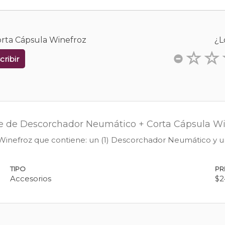
orta Cápsula Winefroz
¿L
cribir
le de Descorchador Neumático + Corta Cápsula Wi
Winefroz que contiene: un (1) Descorchador Neumático y un
TIPO
PR
Accesorios
$2