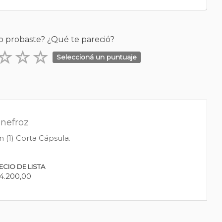
o probaste? ¿Qué te pareció?
Seleccioná un puntuaje
nefroz
 (1) Corta Cápsula.
ECIO DE LISTA
4.200,00