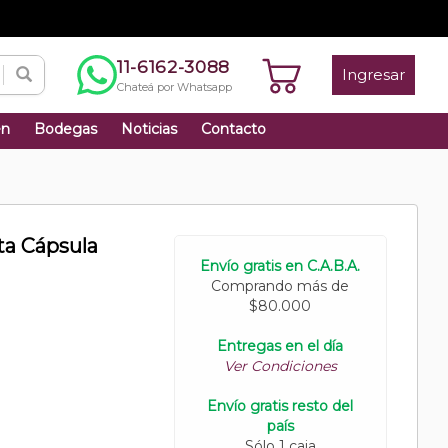
11-6162-3088
Ingresar
Chateá por Whatsapp
én
Bodegas
Noticias
Contacto
ta Cápsula
Envío gratis en C.A.B.A.
Comprando más de
$80.000
Entregas en el día
Ver Condiciones
Envío gratis resto del
país
Sólo 1 caja