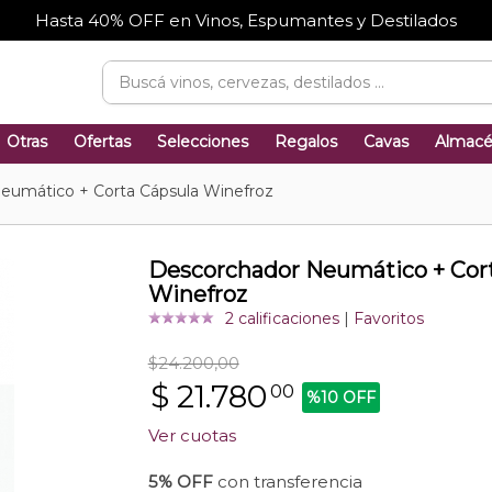
Hasta 40% OFF en Vinos, Espumantes y Destilados
Otras
Ofertas
Selecciones
Regalos
Cavas
Almac
eumático + Corta Cápsula Winefroz
Descorchador Neumático + Cor
Winefroz
2 calificaciones
|
Favoritos
$24.200,00
$
21.780
00
%10 OFF
Ver cuotas
5% OFF
con transferencia