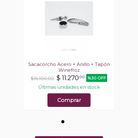
 Tapón
Sacacorcho Acero + Anillo + Tapón
Sacac
Winefroz
$
11.270
00
 OFF
%30 OFF
$16.100,00
$16.1
ck
Últimas unidades en stock
Ú
Comprar