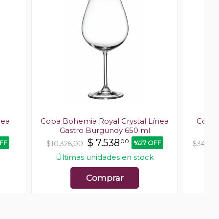
nea
Copa Bohemia Royal Crystal Línea
Copa 
Gastro Burgundy 650 ml
Pe
$
7.538
00
FF
%27 OFF
$10.326,00
$34.27
Últimas unidades en stock
Comprar