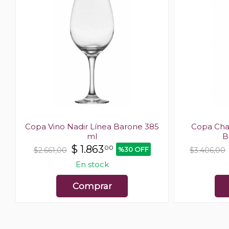
Copa Vino Nadir Línea Barone 385
Copa Cha
ml
B
$
1.863
00
%30 OFF
$2.661,00
$3.406,00
En stock
Comprar