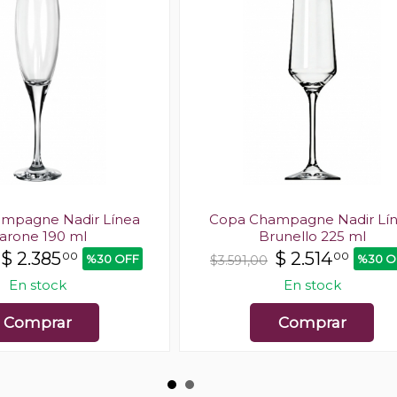
mpagne Nadir Línea
Copa Champagne Nadir Lí
arone 190 ml
Brunello 225 ml
$
2.385
$
2.514
00
00
%30 OFF
%30 O
$3.591,00
En stock
En stock
Comprar
Comprar