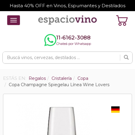
Hasta 40% OFF en Vinos, Espumantes y Destilados
Toggle
navigation
11-6162-3088
Chateá por Whatsapp
ESTÁS EN:
Regalos
Cristalería
Copa
Copa Champagne Spiegelau Línea Wine Lovers