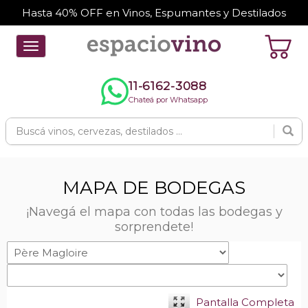
Hasta 40% OFF en Vinos, Espumantes y Destilados
Toggle
navigation
11-6162-3088
Chateá por Whatsapp
MAPA DE BODEGAS
¡Navegá el mapa con todas las bodegas y
sorprendete!
Pantalla Completa