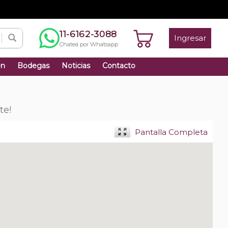
11-6162-3088
Ingresar
Chateá por Whatsapp
én
Bodegas
Noticias
Contacto
te!
Pantalla Completa