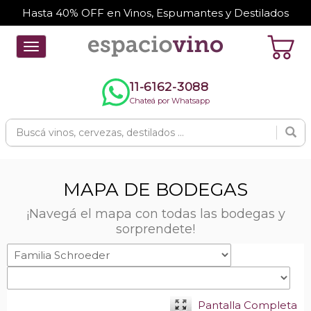
Hasta 40% OFF en Vinos, Espumantes y Destilados
Toggle
navigation
11-6162-3088
Chateá por Whatsapp
MAPA DE BODEGAS
¡Navegá el mapa con todas las bodegas y
sorprendete!
Pantalla Completa