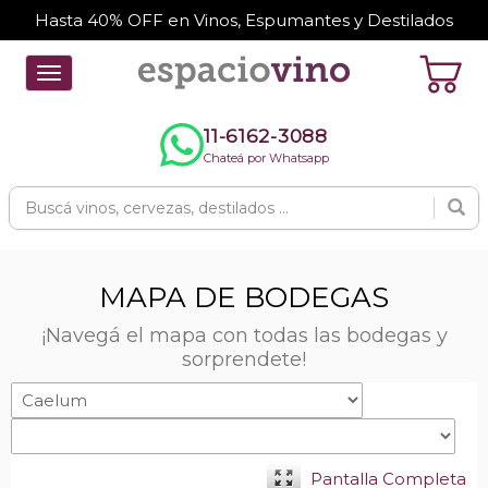
Hasta 40% OFF en Vinos, Espumantes y Destilados
Toggle
navigation
11-6162-3088
Chateá por Whatsapp
MAPA DE BODEGAS
¡Navegá el mapa con todas las bodegas y
sorprendete!
Pantalla Completa