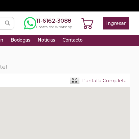
11-6162-3088
Ingresar
Chateá por Whatsapp
én
Bodegas
Noticias
Contacto
te!
Pantalla Completa