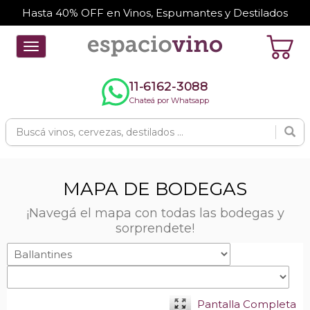
Hasta 40% OFF en Vinos, Espumantes y Destilados
Toggle
navigation
11-6162-3088
Chateá por Whatsapp
MAPA DE BODEGAS
¡Navegá el mapa con todas las bodegas y
sorprendete!
Pantalla Completa