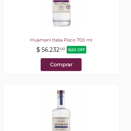
Huamaní Italia Pisco 700 ml
$
56.232
00
%20 OFF
Comprar