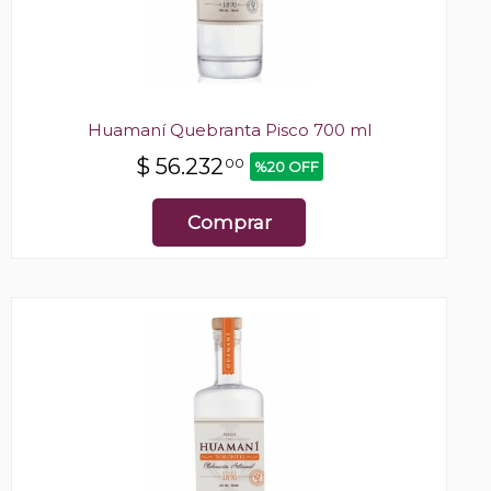
Huamaní Quebranta Pisco 700 ml
$
56.232
00
%20 OFF
Comprar