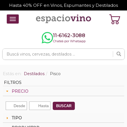
Hasta 40% OFF en Vinos, Espumantes y Destilados
Toggle
navigation
11-6162-3088
Chateá por Whatsapp
Estás en:
Destilados
Pisco
FILTROS
PRECIO
BUSCAR
TIPO