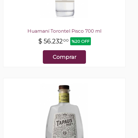
Huamaní Torontel Pisco 700 ml
$
56.232
00
%20 OFF
Comprar