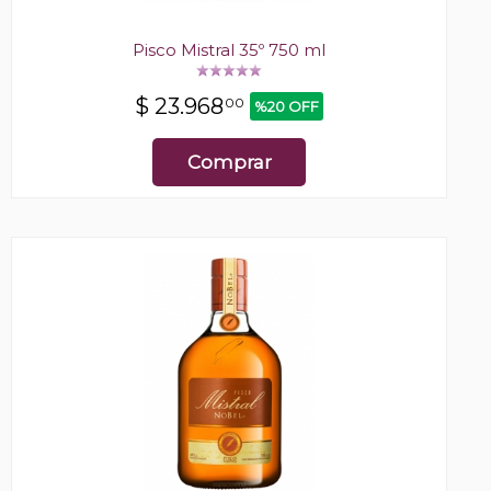
Pisco Mistral 35º 750 ml
$
23.968
00
%20 OFF
Comprar