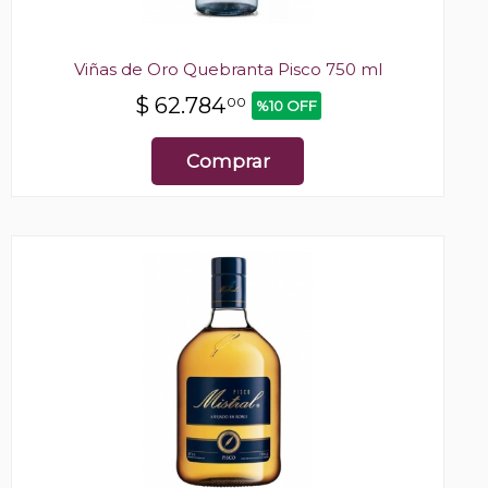
Viñas de Oro Quebranta Pisco 750 ml
$
62.784
00
%10 OFF
Comprar