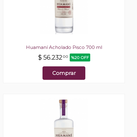
Huamaní Acholado Pisco 700 ml
$
56.232
00
%20 OFF
Comprar