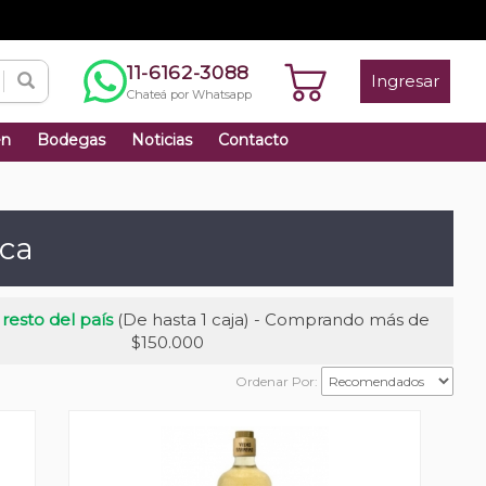
11-6162-3088
Ingresar
Chateá por Whatsapp
én
Bodegas
Noticias
Contacto
aca
 resto del país
(De hasta 1 caja) - Comprando más de
$150.000
Ordenar Por: