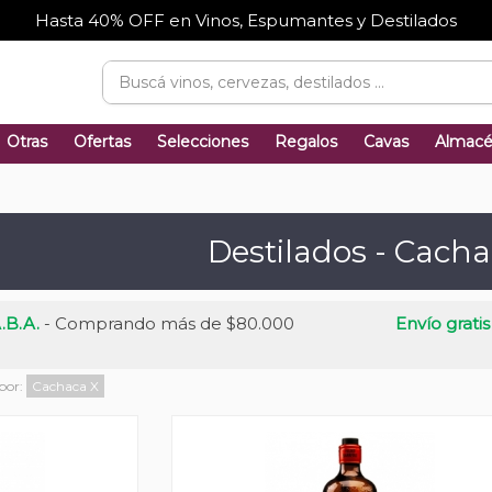
Hasta 40% OFF en Vinos, Espumantes y Destilados
Otras
Ofertas
Selecciones
Regalos
Cavas
Almac
Destilados - Cach
.B.A.
- Comprando más de $80.000
Envío gratis
 por:
Cachaca
X