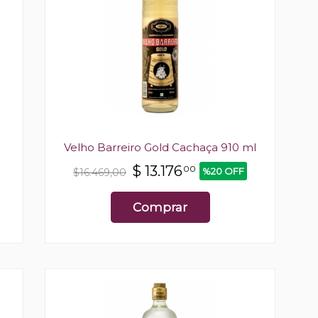
Velho Barreiro Gold Cachaça 910 ml
$
13.176
00
%20 OFF
$16.469,00
Comprar