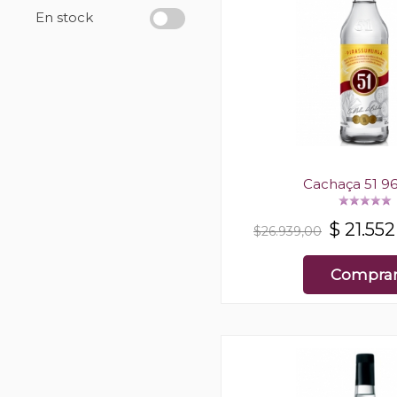
En stock
Cachaça 51 9
$
21.552
$26.939,00
Compra