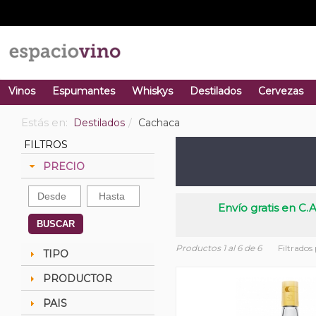
Vinos
Espumantes
Whiskys
Destilados
Cervezas
Estás en:
Destilados
Cachaca
FILTROS
PRECIO
Envío gratis en C.A
BUSCAR
Productos 1 al 6 de 6
Filtrados
TIPO
PRODUCTOR
PAIS