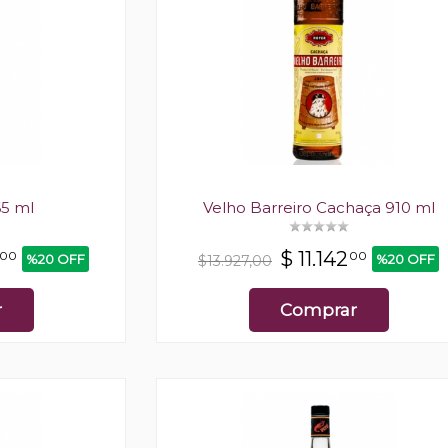
65 ml
Velho Barreiro Cachaça 910 ml
$
11.142
00
00
%20 OFF
%20 OFF
$13.927,00
r
Comprar