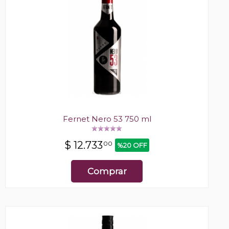
Fernet Nero 53 750 ml
$
12.733
00
%20 OFF
Comprar