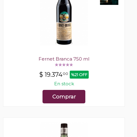
Fernet Branca 750 ml
$
19.374
00
%21 OFF
En stock
Comprar