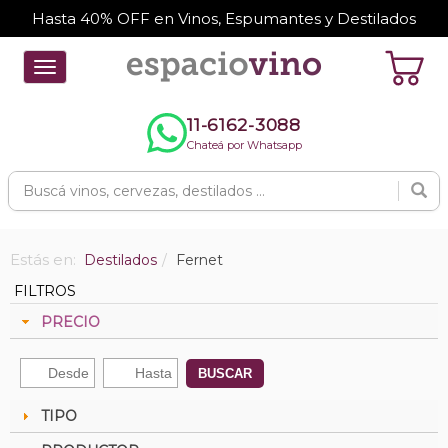
Hasta 40% OFF en Vinos, Espumantes y Destilados
Toggle
navigation
11-6162-3088
Chateá por Whatsapp
Estás en:
Destilados
Fernet
FILTROS
PRECIO
BUSCAR
TIPO