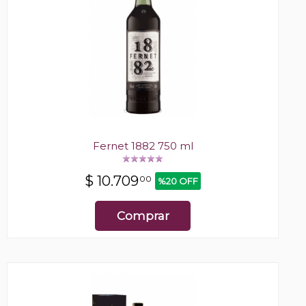
Fernet 1882 750 ml
$
10.709
00
%20 OFF
Comprar