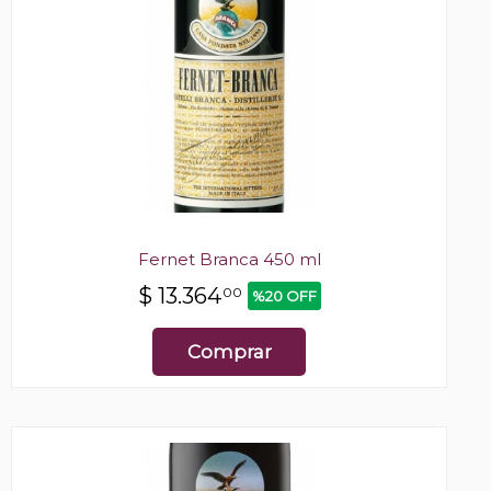
Fernet Branca 450 ml
$
13.364
00
%20 OFF
Comprar