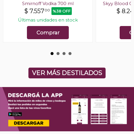
Smirnoff Vodka 700 ml
Skyy Blood O
$
7.557
$
8.2
00
%38 OFF
Últimas unidades en stock
E
Comprar
C
VER MÁS DESTILADOS