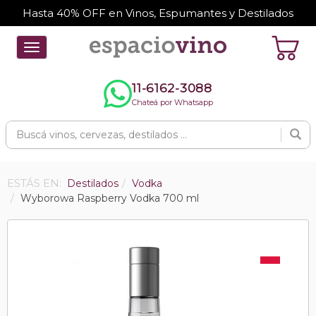
Hasta 40% OFF en Vinos, Espumantes y Destilados
Toggle
navigation
11-6162-3088
Chateá por Whatsapp
ESTÁS EN:
Destilados
Vodka
Wyborowa Raspberry Vodka 700 ml