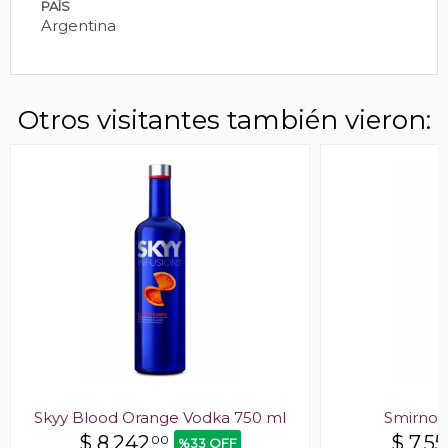
PAÍS
Argentina
Otros visitantes también vieron:
Skyy Blood Orange Vodka 750 ml
Smirnof
$
8.242
$
7.55
00
%33 OFF