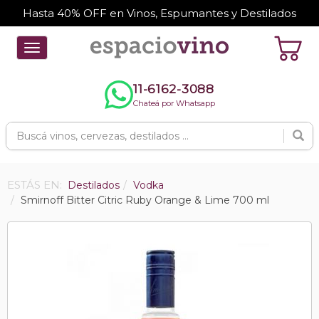
Hasta 40% OFF en Vinos, Espumantes y Destilados
Toggle
navigation
11-6162-3088
Chateá por Whatsapp
ESTÁS EN:
Destilados
Vodka
Smirnoff Bitter Citric Ruby Orange & Lime 700 ml