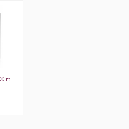
00 ml
Reserva San Juan Cognac 750 ml
$
12.732
00
En stock
Comprar