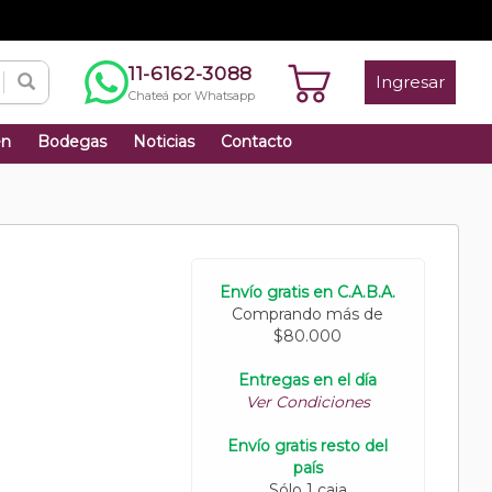
11-6162-3088
Ingresar
Chateá por Whatsapp
én
Bodegas
Noticias
Contacto
Envío gratis en C.A.B.A.
Comprando más de
$80.000
Entregas en el día
Ver Condiciones
Envío gratis resto del
país
Sólo 1 caja