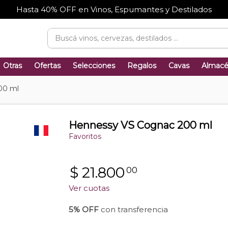
Hasta 40% OFF en Vinos, Espumantes y Destilados
Otras
Ofertas
Selecciones
Regalos
Cavas
Almac
00 ml
Hennessy VS Cognac 200 ml
Favoritos
$
21.800
00
Ver cuotas
5% OFF
con transferencia