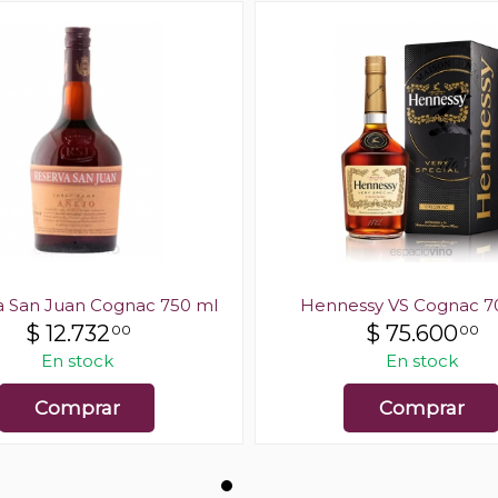
a San Juan Cognac 750 ml
Hennessy VS Cognac 7
$
12.732
$
75.600
00
00
En stock
En stock
Comprar
Comprar