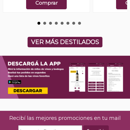
Comprar
C
VER MÁS DESTILADOS
Recibí las mejores promociones en tu mail