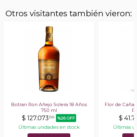
Otros visitantes también vieron:
Botran Ron Añejo Solera 18 Años
Flor de Caña 
750 ml
Ro
$
127.073
$
41.7
00
%26 OFF
Últimas unidades en stock
Últimas u