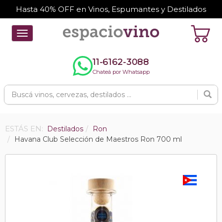
Hasta 40% OFF en Vinos, Espumantes y Destilados
Toggle
navigation
11-6162-3088
Chateá por Whatsapp
ESTÁS EN:
Destilados
Ron
Havana Club Selección de Maestros Ron 700 ml