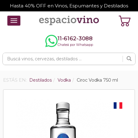
Hasta 40% OFF en Vinos, Espumantes y Destilados
Toggle
navigation
11-6162-3088
Chateá por Whatsapp
ESTÁS EN:
Destilados
Vodka
Ciroc Vodka 750 ml