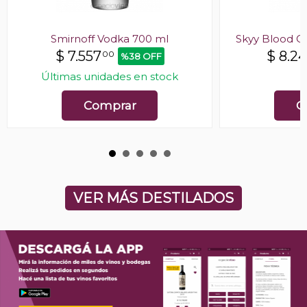
Smirnoff Vodka 700 ml
Skyy Blood O
$
7.557
$
8.2
00
%38 OFF
Últimas unidades en stock
E
Comprar
C
VER MÁS DESTILADOS