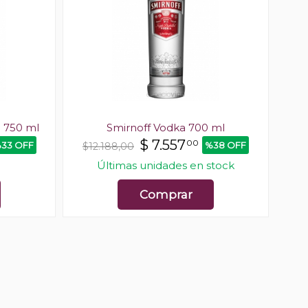
 750 ml
Smirnoff Vodka 700 ml
$
7.557
00
33 OFF
%38 OFF
$12.188,00
$62
Últimas unidades en stock
Comprar