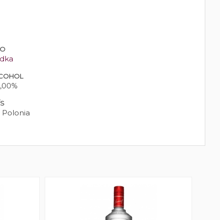
PO
dka
COHOL
,00%
ÍS
Polonia