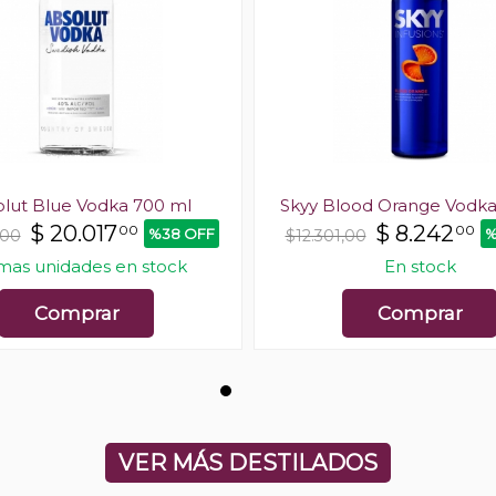
lut Blue Vodka 700 ml
Skyy Blood Orange Vodka
$
20.017
$
8.242
00
00
%38 OFF
%
,00
$12.301,00
imas unidades en stock
En stock
Comprar
Comprar
VER MÁS DESTILADOS