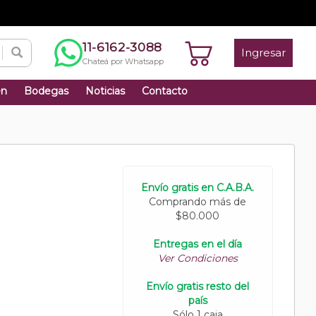
11-6162-3088
Ingresar
Chateá por Whatsapp
én
Bodegas
Noticias
Contacto
Envío gratis en C.A.B.A.
Comprando más de
$80.000
Entregas en el día
Ver Condiciones
Envío gratis resto del
país
Sólo 1 caja