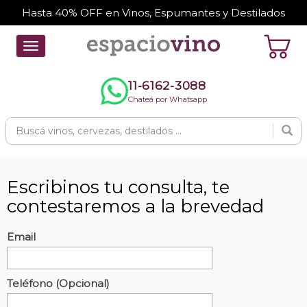
Hasta 40% OFF en Vinos, Espumantes y Destilados
Toggle
navigation
11-6162-3088
Chateá por Whatsapp
Escribinos tu consulta, te
contestaremos a la brevedad
Email
Teléfono (Opcional)