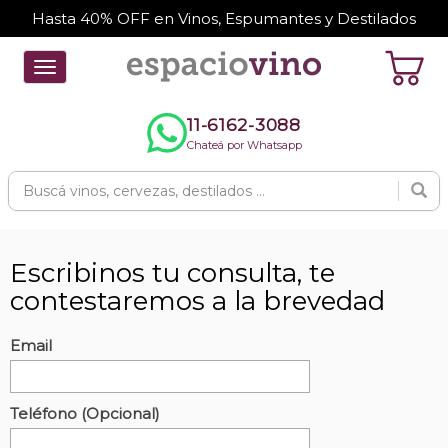
Hasta 40% OFF en Vinos, Espumantes y Destilados
Toggle
navigation
11-6162-3088
Chateá por Whatsapp
Escribinos tu consulta, te
contestaremos a la brevedad
Email
Teléfono (Opcional)