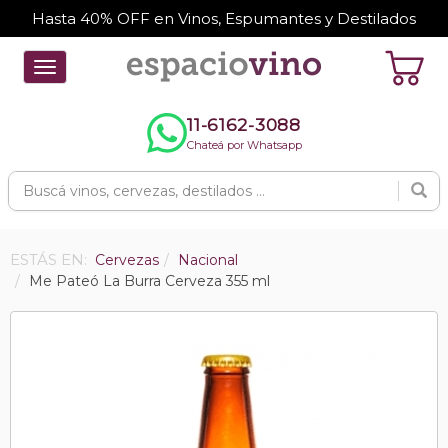
Hasta 40% OFF en Vinos, Espumantes y Destilados
Toggle
navigation
11-6162-3088
Chateá por Whatsapp
ESTÁS EN:
Cervezas
Nacional
Me Pateó La Burra Cerveza 355 ml