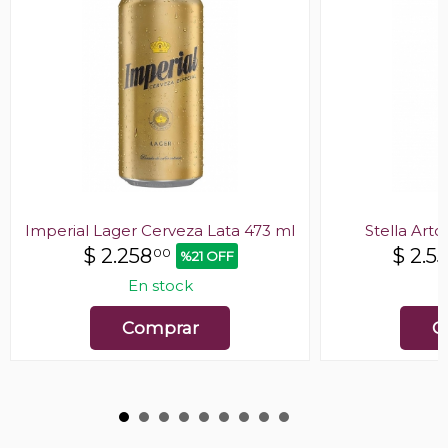
Imperial Lager Cerveza Lata 473 ml
Stella Arto
$
2.258
$
2.5
00
%21 OFF
En stock
E
Comprar
C