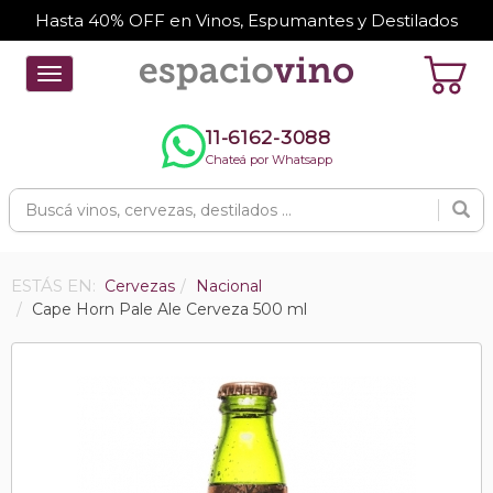
Hasta 40% OFF en Vinos, Espumantes y Destilados
Toggle
navigation
11-6162-3088
Chateá por Whatsapp
ESTÁS EN:
Cervezas
Nacional
Cape Horn Pale Ale Cerveza 500 ml