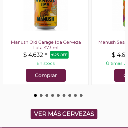
Manush Old Garage Ipa Cerveza
Manush Sessi
Lata 473 ml
$
4.632
$
4.6
00
%25 OFF
En stock
Últimas u
Comprar
C
VER MÁS CERVEZAS