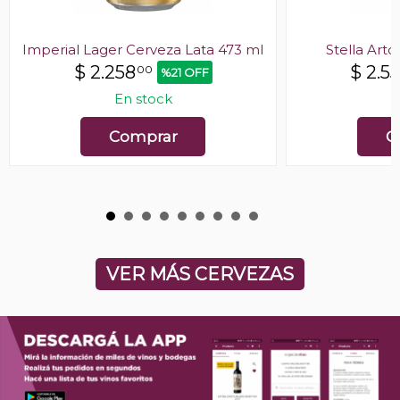
Imperial Lager Cerveza Lata 473 ml
Stella Arto
$
2.258
$
2.5
00
%21 OFF
En stock
E
Comprar
C
VER MÁS CERVEZAS