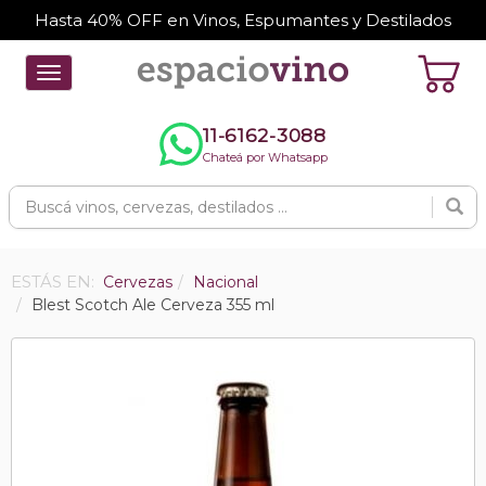
Hasta 40% OFF en Vinos, Espumantes y Destilados
Toggle
navigation
11-6162-3088
Chateá por Whatsapp
ESTÁS EN:
Cervezas
Nacional
Blest Scotch Ale Cerveza 355 ml