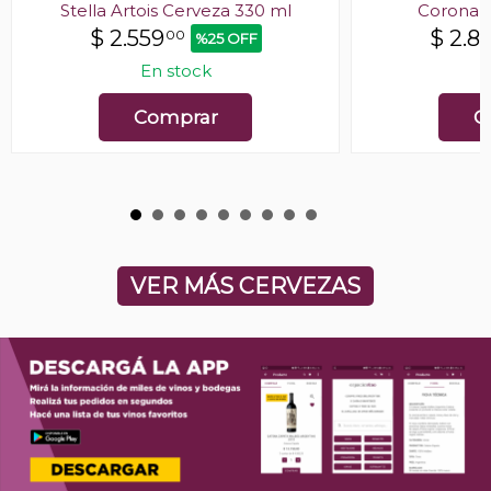
Stella Artois Cerveza 330 ml
Corona 
$
2.559
$
2.8
00
%25 OFF
En stock
E
Comprar
C
VER MÁS CERVEZAS