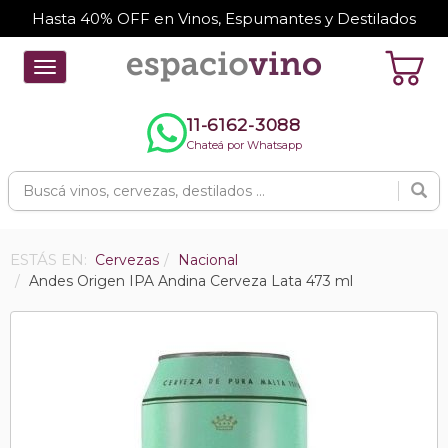
Hasta 40% OFF en Vinos, Espumantes y Destilados
Toggle
navigation
11-6162-3088
Chateá por Whatsapp
ESTÁS EN:
Cervezas
Nacional
Andes Origen IPA Andina Cerveza Lata 473 ml