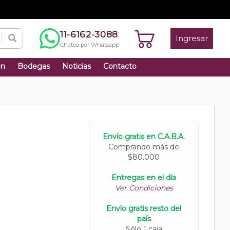
11-6162-3088
Ingresar
Chateá por Whatsapp
én
Bodegas
Noticias
Contacto
Envío gratis en C.A.B.A.
Comprando más de
$80.000
Entregas en el día
Ver Condiciones
Envío gratis resto del
país
Sólo 1 caja