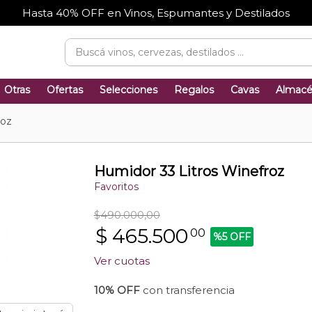
Hasta 40% OFF en Vinos, Espumantes y Destilados
Otras
Ofertas
Selecciones
Regalos
Cavas
Almac
roz
Humidor 33 Litros Winefroz
Favoritos
$490.000,00
$
465.500
00
%5 OFF
Ver cuotas
10% OFF
con transferencia