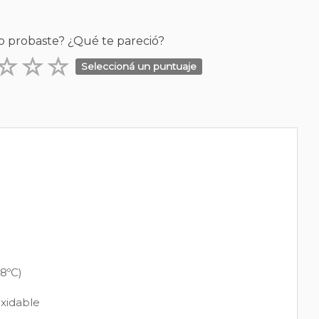
o probaste? ¿Qué te pareció?
Seleccioná un puntuaje
8ºC)
oxidable