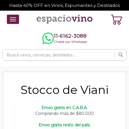
Hasta 40% OFF en Vinos, Espumantes y Destilados
Toggle
navigation
11-6162-3088
Chateá por Whatsapp
Stocco de Viani
Envio gratis en C.A.B.A.
Comprando más de $80.000
Envio gratis resto del país.