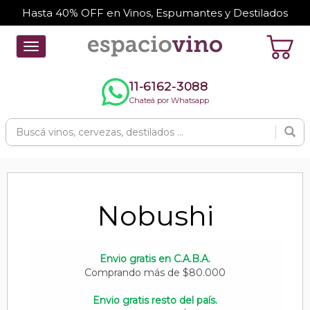
Hasta 40% OFF en Vinos, Espumantes y Destilados
Toggle
navigation
11-6162-3088
Chateá por Whatsapp
Nobushi
Envio gratis en C.A.B.A.
Comprando más de $80.000
Envio gratis resto del país.