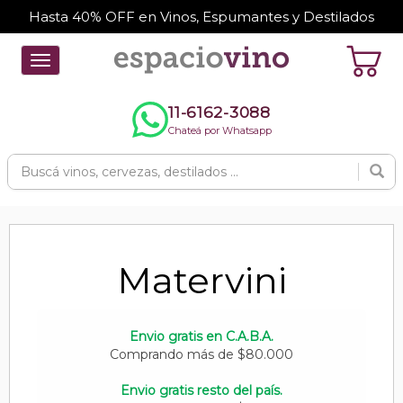
Hasta 40% OFF en Vinos, Espumantes y Destilados
Toggle
navigation
11-6162-3088
Chateá por Whatsapp
Matervini
Envio gratis en C.A.B.A.
Comprando más de $80.000
Envio gratis resto del país.