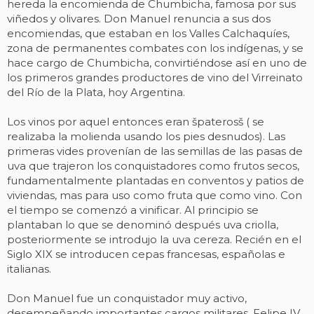
hereda la encomienda de Chumbicha, famosa por sus
viñedos y olivares. Don Manuel renuncia a sus dos
encomiendas, que estaban en los Valles Calchaquíes,
zona de permanentes combates con los indígenas, y se
hace cargo de Chumbicha, convirtiéndose así en uno de
los primeros grandes productores de vino del Virreinato
del Río de la Plata, hoy Argentina.
Los vinos por aquel entonces eran špaterosš ( se
realizaba la molienda usando los pies desnudos). Las
primeras vides provenían de las semillas de las pasas de
uva que trajeron los conquistadores como frutos secos,
fundamentalmente plantadas en conventos y patios de
viviendas, mas para uso como fruta que como vino. Con
el tiempo se comenzó a vinificar. Al principio se
plantaban lo que se denominó después uva criolla,
posteriormente se introdujo la uva cereza. Recién en el
Siglo XIX se introducen cepas francesas, españolas e
italianas.
Don Manuel fue un conquistador muy activo,
desempeñando importantes cargos militares. Felipe IV