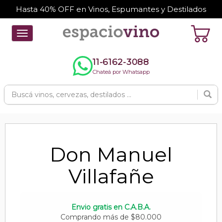
Hasta 40% OFF en Vinos, Espumantes y Destilados
Toggle
navigation
11-6162-3088
Chateá por Whatsapp
Don Manuel
Villafañe
Envio gratis en C.A.B.A.
Comprando más de $80.000