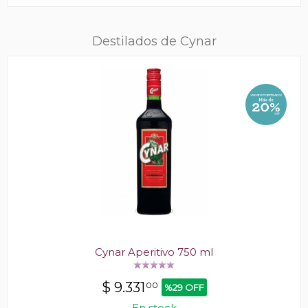
Destilados de Cynar
Cynar Aperitivo 750 ml
$
9.331
00
%29 OFF
En stock