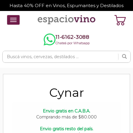
Hasta 40% OFF en Vinos, Espumantes y Destilados
Toggle
navigation
11-6162-3088
Chateá por Whatsapp
Cynar
Envio gratis en C.A.B.A.
Comprando más de $80.000
Envio gratis resto del país.