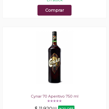
Comprar
Cynar 70 Aperitivo 750 ml
$
11.920
00
%20 OFF