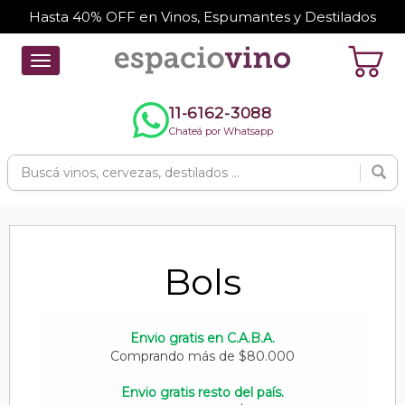
Hasta 40% OFF en Vinos, Espumantes y Destilados
Toggle
navigation
11-6162-3088
Chateá por Whatsapp
Bols
Envio gratis en C.A.B.A.
Comprando más de $80.000
Envio gratis resto del país.